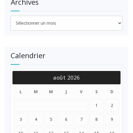
Archives
Archives
Calendrier
août 2026
L
M
M
J
V
S
D
1
2
3
4
5
6
7
8
9