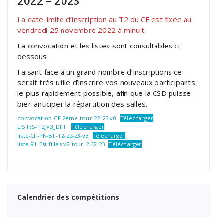
2022 – 2023
La date limite d’inscription au T2 du CF est fixée au
vendredi 25 novembre 2022 à minuit.
La convocation et les listes sont consultables ci-
dessous.
Faisant face à un grand nombre d’inscriptions ce
serait très utile d’inscrire vos nouveaux participants
le plus rapidement possible, afin que la CSD puisse
bien anticiper la répartition des salles.
convocation-CF-2eme-tour-22-23-v0
Télécharger
LISTES-T2_V3_DIFF
Télécharger
liste-CF-PN-BF-T2-22-23-v3
Télécharger
liste-R1-Est-filles-v2-tour-2-22-23
Télécharger
Calendrier des compétitions