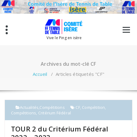
Aller
au
contenu
Vive le Ping en isère
Archives du mot-clé CF
Accueil
/
Articles étiquetés "CF"
Actualités
,
Compétitions
CF
,
Compétition
,
Compétitions
,
Critérium Fédéral
TOUR 2 du Critérium Fédéral