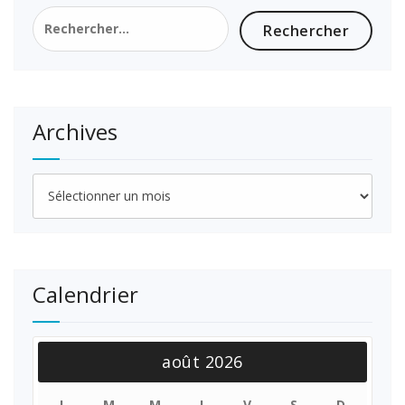
Rechercher :
Archives
Archives
Calendrier
août 2026
L
M
M
J
V
S
D