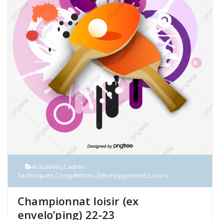
Actualités
,
Cadres
Techniques
,
Compétitions
,
Développement
,
Loisirs
Championnat loisir (ex
envelo’ping) 22-23