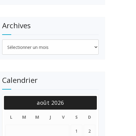
Archives
Archives
Calendrier
août 2026
L
M
M
J
V
S
D
1
2