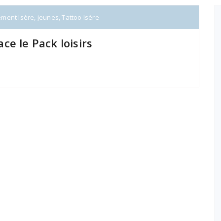
ment Isère
,
jeunes
,
Tattoo Isère
e le Pack loisirs