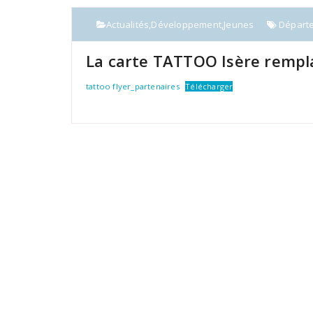
Actualités
,
Développement
,
Jeunes
Départe
La carte TATTOO Isère remplac
tattoo flyer_partenaires
Télécharger