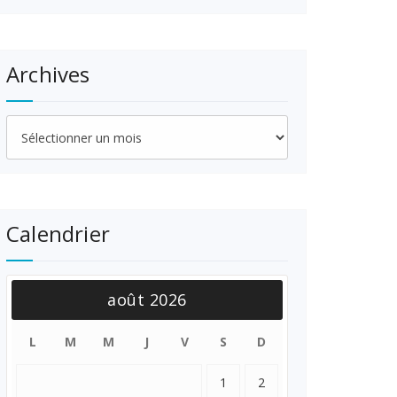
Archives
Archives
Calendrier
août 2026
L
M
M
J
V
S
D
1
2