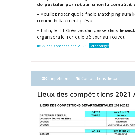
de postuler par retour sinon la compétiti
–
Veuillez noter que la finale Match’ping aura l
comme initialement prévu
.
–
Enfin, le TT Grésivaudan passe dans
le sec
organisera le 1er et le 3è tour au Touvet.
lieux-des-competitions-23-24
Télécharger
Compétitions
Compétitions
,
lieux
Lieux des compétitions 2021 