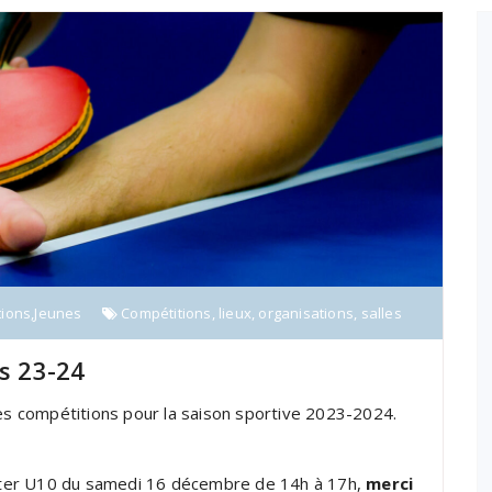
tions
,
Jeunes
Compétitions
,
lieux
,
organisations
,
salles
ns 23-24
des compétitions pour la saison sportive 2023-2024.
Master U10 du samedi 16 décembre de 14h à 17h,
merci