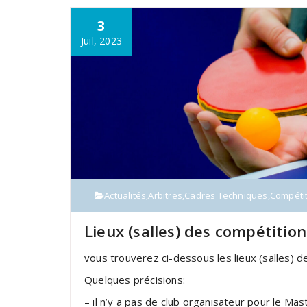
3
Juil, 2023
Actualités
,
Arbitres
,
Cadres Techniques
,
Compéti
Lieux (salles) des compétitio
vous trouverez ci-dessous les lieux (salles) 
Quelques précisions:
– il n’y a pas de club organisateur pour le 