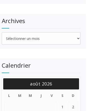
Archives
Archives
Calendrier
août 2026
L
M
M
J
V
S
D
1
2