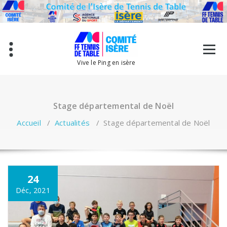
Aller
au
contenu
Vive le Ping en isère
Stage départemental de Noël
Accueil
/
Actualités
/
Stage départemental de Noël
24
Déc, 2021