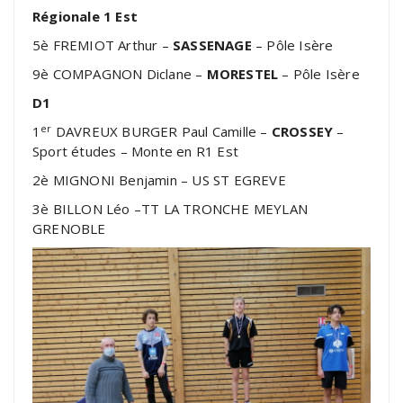
Régionale 1 Est
5è FREMIOT Arthur –
SASSENAGE
– Pôle Isère
9è COMPAGNON Diclane –
MORESTEL
– Pôle Isère
D1
er
1
DAVREUX BURGER Paul Camille –
CROSSEY
–
Sport études – Monte en R1 Est
2è MIGNONI Benjamin – US ST EGREVE
3è BILLON Léo –TT LA TRONCHE MEYLAN
GRENOBLE