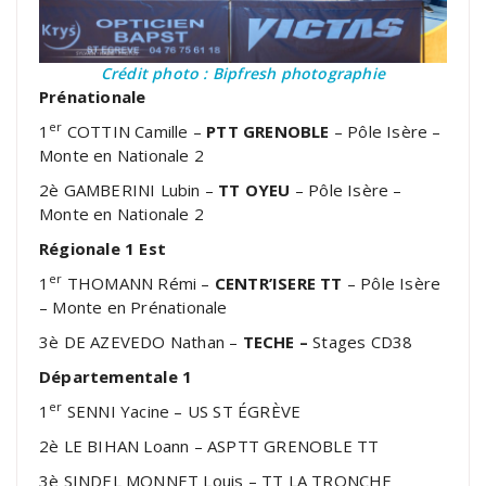
Crédit photo : Bipfresh photographie
Prénationale
er
1
COTTIN Camille –
PTT GRENOBLE
– Pôle Isère –
Monte en Nationale 2
2è GAMBERINI Lubin –
TT OYEU
– Pôle Isère –
Monte en Nationale 2
Régionale 1 Est
er
1
THOMANN Rémi –
CENTR’ISERE TT
– Pôle Isère
– Monte en Prénationale
3è DE AZEVEDO Nathan –
TECHE –
Stages CD38
Départementale 1
er
1
SENNI Yacine – US ST ÉGRÈVE
2è LE BIHAN Loann – ASPTT GRENOBLE TT
3è SINDEL MONNET Louis – TT LA TRONCHE