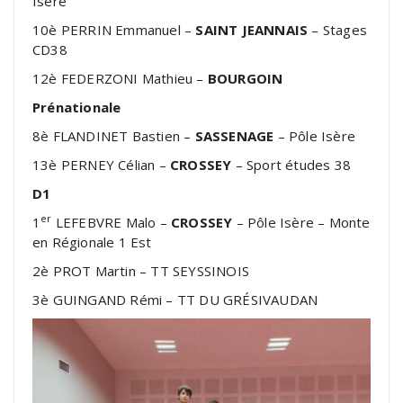
Isère
10è PERRIN Emmanuel –
SAINT JEANNAIS
– Stages
CD38
12è FEDERZONI Mathieu –
BOURGOIN
Prénationale
8è FLANDINET Bastien –
SASSENAGE
– Pôle Isère
13è PERNEY Célian –
CROSSEY
– Sport études 38
D1
er
1
LEFEBVRE Malo –
CROSSEY
– Pôle Isère – Monte
en Régionale 1 Est
2è PROT Martin – TT SEYSSINOIS
3è GUINGAND Rémi – TT DU GRÉSIVAUDAN