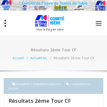
Aller
au
contenu
Vive le Ping en isère
Résultats 2ème Tour CF
Accueil
/
Actualités
/
Résultats 2ème Tour CF
Actualités
,
Compétitions
,
Jeunes
Compétitions
,
jeunes
Résultats 2ème Tour CF