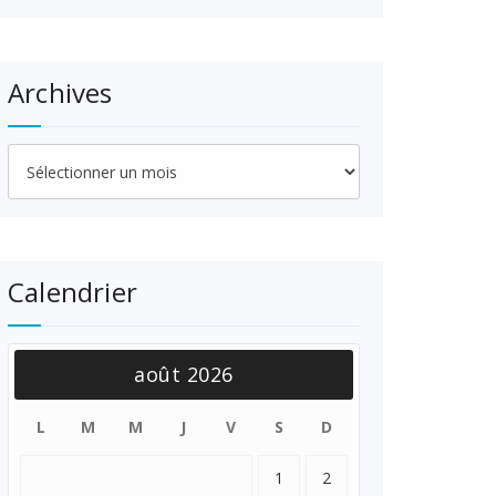
Archives
Archives
Calendrier
août 2026
L
M
M
J
V
S
D
1
2