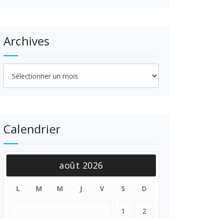
Archives
Archives
Calendrier
août 2026
L
M
M
J
V
S
D
1
2