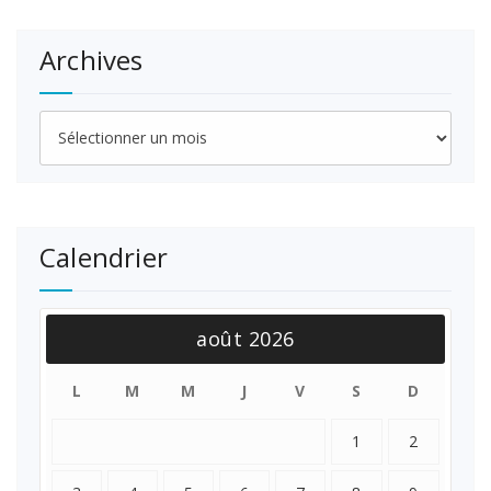
Archives
Archives
Calendrier
août 2026
L
M
M
J
V
S
D
1
2