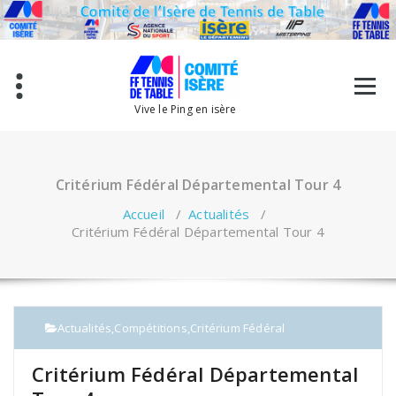
Aller
au
contenu
Vive le Ping en isère
Critérium Fédéral Départemental Tour 4
Accueil
/
Actualités
/
Critérium Fédéral Départemental Tour 4
Actualités
,
Compétitions
,
Critérium Fédéral
Critérium Fédéral Départemental