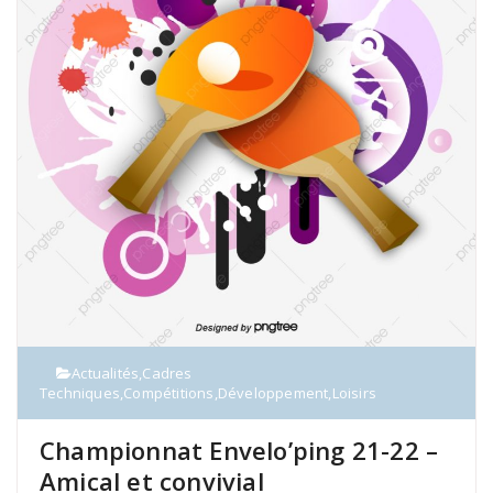
Actualités
,
Cadres
Techniques
,
Compétitions
,
Développement
,
Loisirs
Championnat Envelo’ping 21-22 –
Amical et convivial