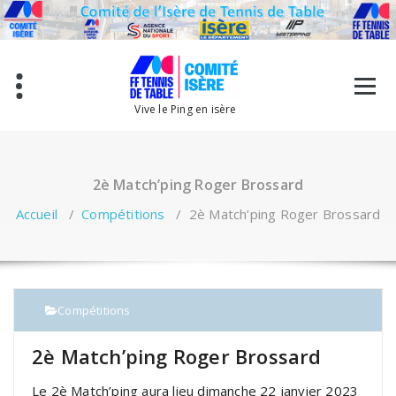
Aller
au
contenu
Vive le Ping en isère
2è Match’ping Roger Brossard
Accueil
/
Compétitions
/
2è Match’ping Roger Brossard
Compétitions
2è Match’ping Roger Brossard
Le 2è Match’ping aura lieu dimanche 22 janvier 2023